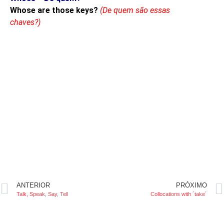
Whose are those keys?
(De quem são essas
chaves?)
ANTERIOR
PRÓXIMO
Talk, Speak, Say, Tell
Collocations with ´take´