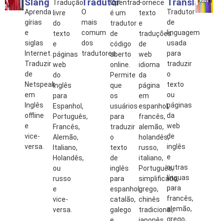
Slang
Tradutor
Translator
Tradução
Opentrad
Fornece
Aprenda
O
Tradutor
livre
é um
texto
gírias
mais
de
do
tradutor
e
e
comum
linguagem
texto
de
traduções
siglas
dos
usada
e
código
de
Internet.
tradutores.
para
páginas
aberto
web
Traduzir
traduzir
web
online.
idioma
de
o
do
Permite
da
Netspeak
texto
Inglês
que
página
em
ou
para
os
em
Inglês
páginas
Espanhol,
usuários
espanhol,
offline
da
Português,
para
francês,
e
web
Francês,
traduzir
alemão,
vice-
de
Alemão,
o
holandês,
versa.
inglês
Italiano,
texto
russo,
e
Holandês,
de
italiano,
outras
ou
inglês
Português,
línguas
russo
para
simplificado,
para
e
espanhol,
grego,
francês,
vice-
catalão,
chinês
alemão,
versa.
galego
tradicional,
grego,
e
japonês