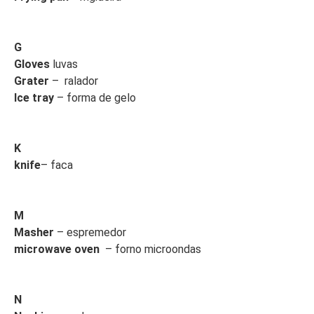
G
Gloves
luvas
Grater
– ralador
Ice tray
– forma de gelo
K
knife
– faca
M
Masher
– espremedor
microwave oven
– forno microondas
N