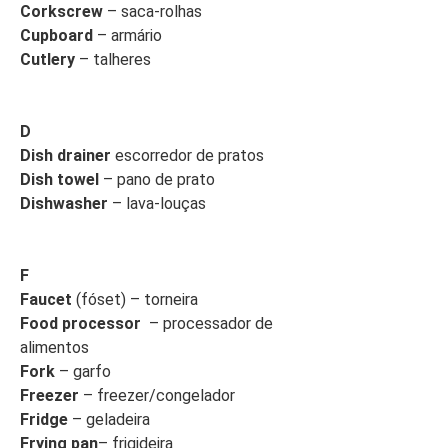
Corkscrew
– saca-rolhas
Cupboard
– armário
Cutlery
– talheres
D
Dish drainer
escorredor de pratos
Dish towel
– pano de prato
Dishwasher
– lava-louças
F
Faucet
(fóset) – torneira
Food processor
– processador de
alimentos
Fork
– garfo
Freezer
– freezer/congelador
Fridge
– geladeira
Frying pan
– frigideira