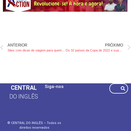
ANTERIOR
PRÓXIMO
Sites com dicas de viagem para quem planeja estudar no exterior!
Os 32 países da Copa de 2022 e suas nacionalidades
Siga-nos
CENTRAL
DO INGLÊS
© CENTRAL DO INGLÊS – Todos os
direitos reservados